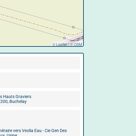
© Leaflet
|
©
OSM
s Hauts Graviers
200, Buchelay
inéraire vers Veolia Eau - Cie Gen Des
ux, Usine