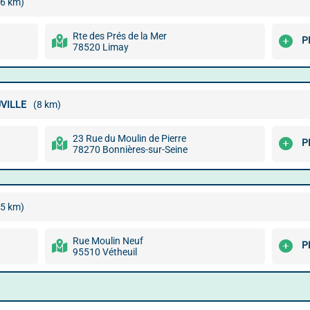
.6 km)
Rte des Prés de la Mer
P
78520 Limay
VILLE
(8 km)
23 Rue du Moulin de Pierre
P
78270 Bonnières-sur-Seine
.5 km)
Rue Moulin Neuf
P
95510 Vétheuil