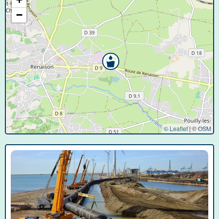
−
© Leaflet
|
©
OSM