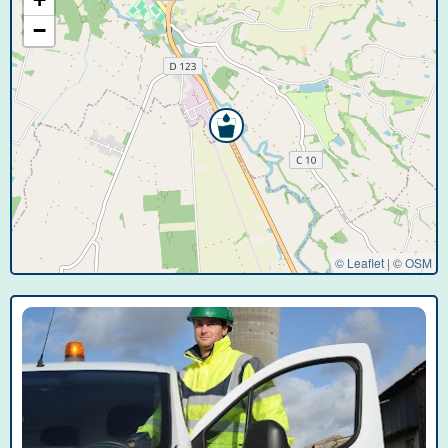
−
© Leaflet
|
©
OSM