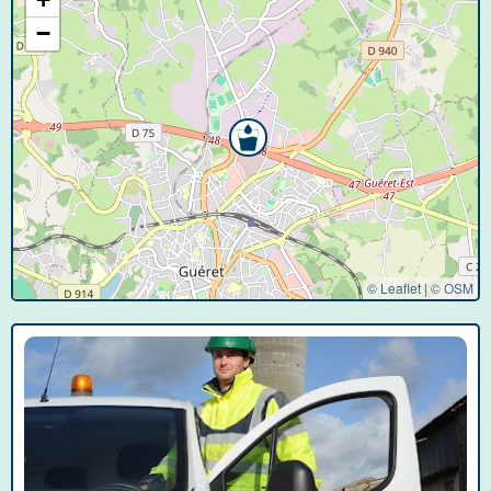
−
© Leaflet
|
©
OSM