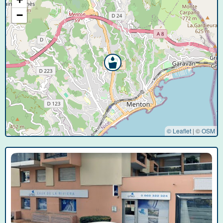
−
© Leaflet
|
©
OSM