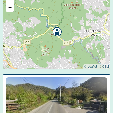
−
© Leaflet
|
©
OSM